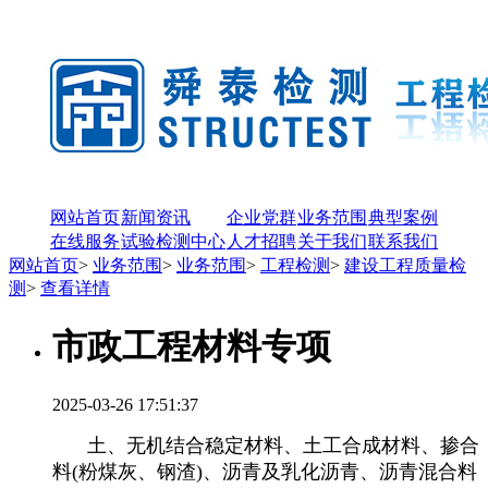
网站首页
新闻资讯
企业党群
业务范围
典型案例
在线服务
试验检测中心
人才招聘
关于我们
联系我们
网站首页
>
业务范围
>
业务范围
>
工程检测
>
建设工程质量检
测
>
查看详情
市政工程材料专项
2025-03-26 17:51:37
土、无机结合稳定材料、土工合成材料、掺合
料(粉煤灰、钢渣)、沥青及乳化沥青、沥青混合料