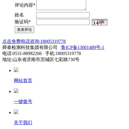
评论内容*
姓名
验证码*
点击免费电话咨询:18005319778
舜泰检测科技集团有限公司
鲁ICP备13001489号-1
电话:0531-88982266 手机:18005319778
地址:山东省济南市历城区七彩路730号
网站首页
一键拨号
关于我们