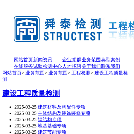
网站首页
新闻资讯
企业党群
业务范围
典型案例
在线服务
试验检测中心
人才招聘
关于我们
联系我们
网站首页
>
业务范围
>
业务范围
>
工程检测
>
建设工程质量检
测
建设工程质量检测
2025-03-25
建筑材料及构配件专项
2025-03-25
主体结构及装饰装修专项
2025-03-25
钢结构专项
2025-03-25
地基基础专项
2025-03-25
建筑节能专项